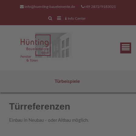
info@huenting-bauelemente.de
+49 2872/9183021
Info Center
Türbeispiele
unser Serviceangebot
Türreferenzen
Wir sind auch für Sie auch da,
wenn Sie mit Ihrer Tür,
Einbau in Neubau - oder Altbau möglich.
ihrem Fenster, ihrem Tor