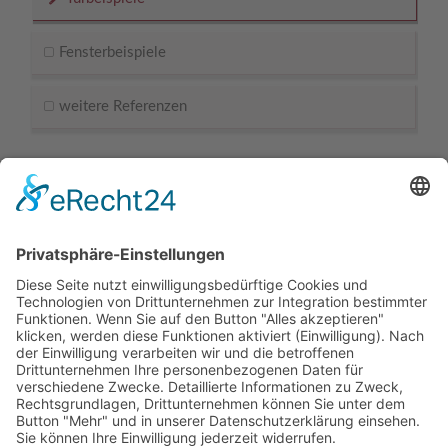
Fensterbeispiele
weitere Referenzen
Kontaktdaten
Hünting Bauelemente GmbH
Daimlerstrasse 4
46414
Rhede
-
NRW
,
Deutschland
+49 2872 9183021
+49 2872 9183023
info@huenting-bauelemente.de
http://www.huenting-bauelemente.de